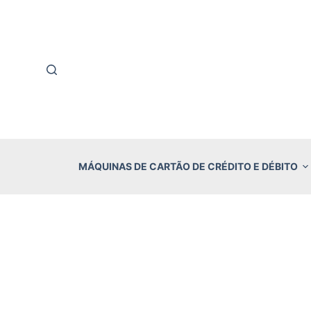
P
u
l
a
r
p
a
r
MÁQUINAS DE CARTÃO DE CRÉDITO E DÉBITO
a
o
c
o
n
t
e
ú