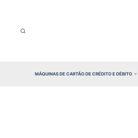
P
u
l
a
r
p
a
r
MÁQUINAS DE CARTÃO DE CRÉDITO E DÉBITO
a
o
c
o
n
t
e
ú