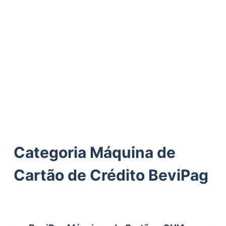
ú
d
o
Categoria
Máquina de
Cartão de Crédito BeviPag