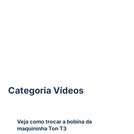
ú
d
o
Categoria
Vídeos
Veja como trocar a bobina da
maquininha Ton T3