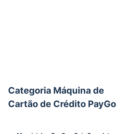
ú
d
o
Categoria
Máquina de
Cartão de Crédito PayGo