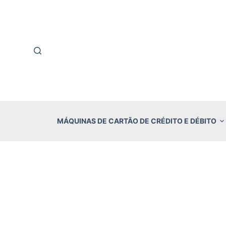
P
u
l
a
r
p
a
r
MÁQUINAS DE CARTÃO DE CRÉDITO E DÉBITO
a
o
c
o
n
t
e
ú