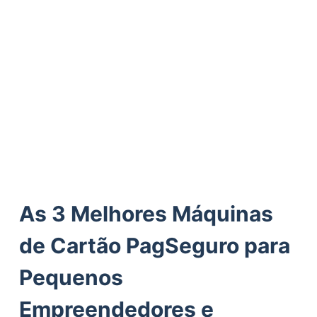
ú
d
o
As 3 Melhores Máquinas
de Cartão PagSeguro para
Pequenos
Empreendedores e