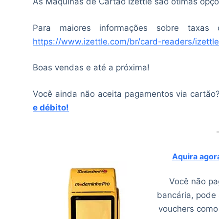
As Máquinas de Cartão Izettle são ótimas op
Para maiores informações sobre taxas 
https://www.izettle.com/br/card-readers/izettl
Boas vendas e até a próxima!
Você ainda não aceita pagamentos via cartão
e débito!
Aquira ago
Você não pag
bancária, pode 
vouchers como V