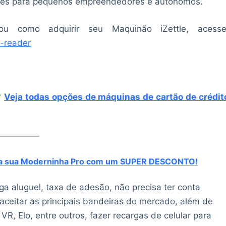
ções para pequenos empreendedores e autônomos.
ou como adquirir seu Maquinão iZettle, acesse
e-reader
?
Veja todas opções de máquinas de cartão de crédit
ra sua Moderninha Pro com um SUPER DESCONTO!
a aluguel, taxa de adesão, não precisa ter conta
aceitar as principais bandeiras do mercado, além de
R, Elo, entre outros, fazer recargas de celular para