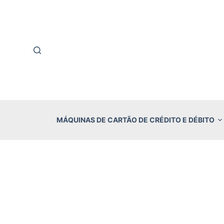
P
u
l
a
r
p
a
r
MÁQUINAS DE CARTÃO DE CRÉDITO E DÉBITO
a
o
c
o
n
t
e
ú