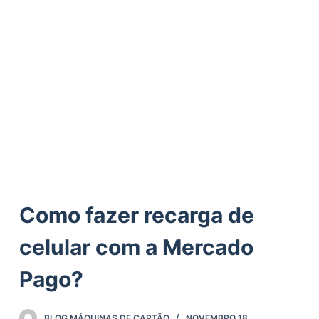
ú
d
o
Como fazer recarga de
celular com a Mercado
Pago?
BLOG MÁQUINAS DE CARTÃO
NOVEMBRO 18,