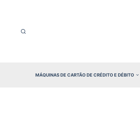
P
u
l
a
r
p
a
r
MÁQUINAS DE CARTÃO DE CRÉDITO E DÉBITO
a
o
c
o
n
t
e
ú