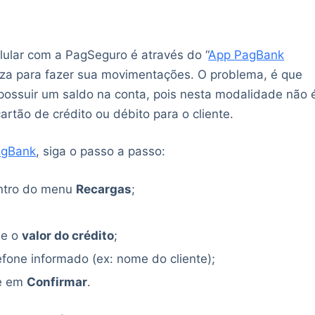
lular com a PagSeguro é através do “
App PagBank
iza para fazer sua movimentações. O problema, é que
 possuir um saldo na conta, pois nesta modalidade não 
artão de crédito ou débito para o cliente.
agBank
, siga o passo a passo:
ntro do menu
Recargas
;
 e o
valor do crédito
;
efone informado (ex: nome do cliente);
ze em
Confirmar
.