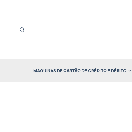
P
u
l
a
r
p
a
r
MÁQUINAS DE CARTÃO DE CRÉDITO E DÉBITO
a
o
c
o
n
t
e
ú