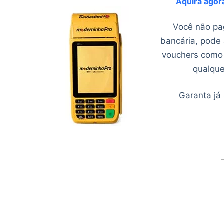
Aquira ago
Você não pag
bancária, pode 
vouchers como V
qualque
Garanta já