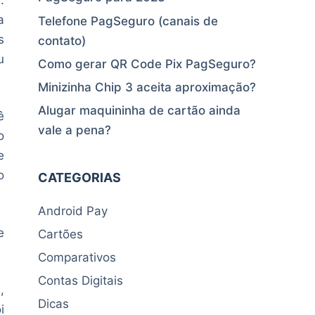
a
Telefone PagSeguro (canais de
s
contato)
u
Como gerar QR Code Pix PagSeguro?
Minizinha Chip 3 aceita aproximação?
Alugar maquininha de cartão ainda
ê
vale a pena?
o
e
o
CATEGORIAS
Android Pay
e
Cartões
Comparativos
Contas Digitais
,
Dicas
i