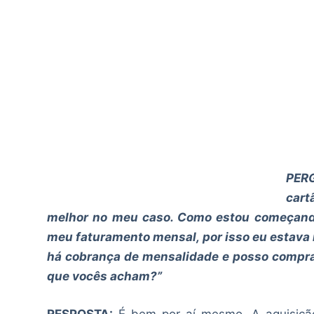
PERG
cart
melhor no meu caso. Como estou começando
meu faturamento mensal, por isso eu estava
há cobrança de mensalidade e posso compra-l
que vocês acham?”
RESPOSTA:
É bem por aí mesmo. A aquisiçã