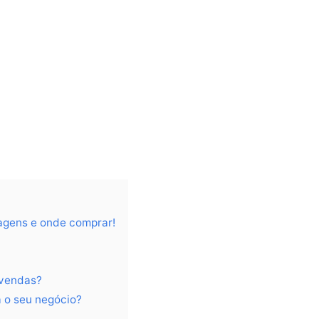
agens e onde comprar!
 vendas?
 o seu negócio?