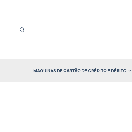
P
u
l
a
r
p
a
r
MÁQUINAS DE CARTÃO DE CRÉDITO E DÉBITO
a
o
c
o
n
t
e
ú