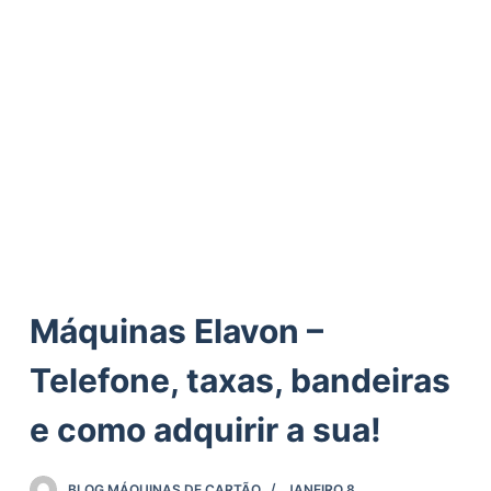
ú
d
o
Máquinas Elavon –
Telefone, taxas, bandeiras
e como adquirir a sua!
BLOG MÁQUINAS DE CARTÃO
JANEIRO 8,