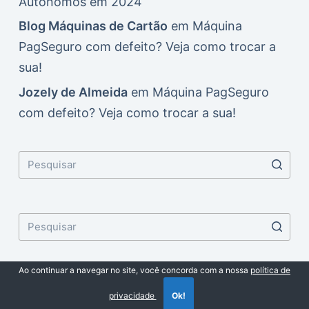
Autônomos em 2024
Blog Máquinas de Cartão
em
Máquina
PagSeguro com defeito? Veja como trocar a
sua!
Jozely de Almeida
em
Máquina PagSeguro
com defeito? Veja como trocar a sua!
Ao continuar a navegar no site, você concorda com a nossa
política de
Copyright © 2026 Máquinas de Cartão de Crédito -
privacidade
Ok!
Desenvolvido por CreativeThemes