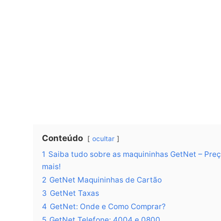
Conteúdo
ocultar
1
Saiba tudo sobre as maquininhas GetNet – Preço
mais!
2
GetNet Maquininhas de Cartão
3
GetNet Taxas
4
GetNet: Onde e Como Comprar?
5
GetNet Telefone: 4004 e 0800