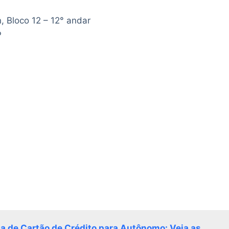
, Bloco 12 – 12° andar
P
 de Cartão de Crédito para Autônomo: Veja as