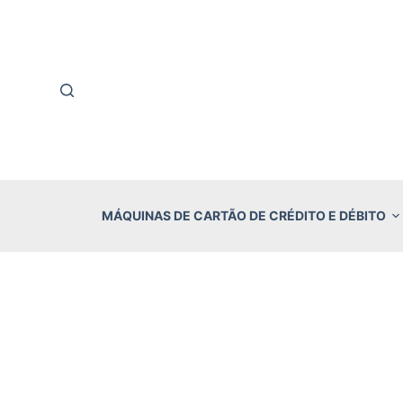
P
u
l
a
r
p
a
r
MÁQUINAS DE CARTÃO DE CRÉDITO E DÉBITO
a
o
c
o
n
t
e
ú