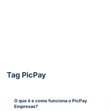
ú
d
o
Tag
PicPay
O que é e como funciona o PicPay
Empresas?