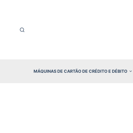
P
u
l
a
r
p
a
r
MÁQUINAS DE CARTÃO DE CRÉDITO E DÉBITO
a
o
c
o
n
t
e
ú