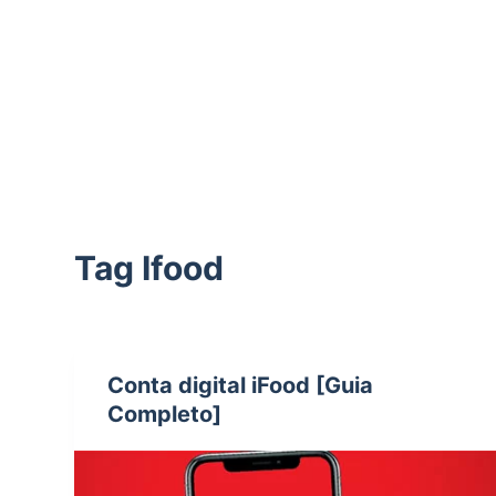
d
o
Tag
Ifood
Conta digital iFood [Guia
Completo]