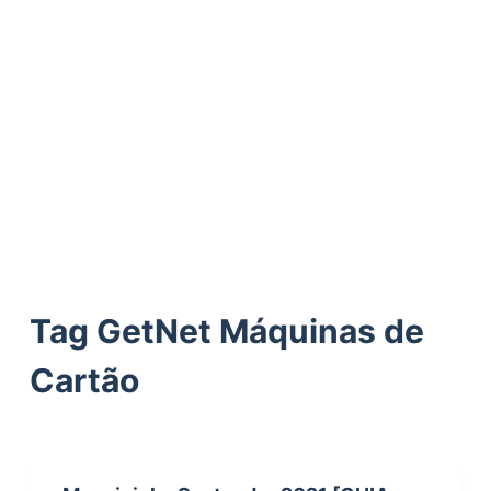
ú
d
o
Tag
GetNet Máquinas de
Cartão