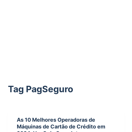
ú
d
o
Tag
PagSeguro
As 10 Melhores Operadoras de
Máquinas de Cartão de Crédito em