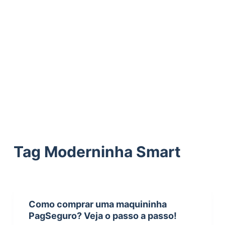
ú
d
o
Tag
Moderninha Smart
Como comprar uma maquininha
PagSeguro? Veja o passo a passo!