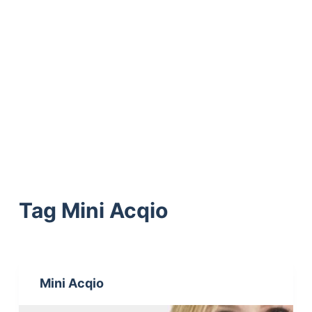
ú
d
o
Tag
Mini Acqio
Mini Acqio