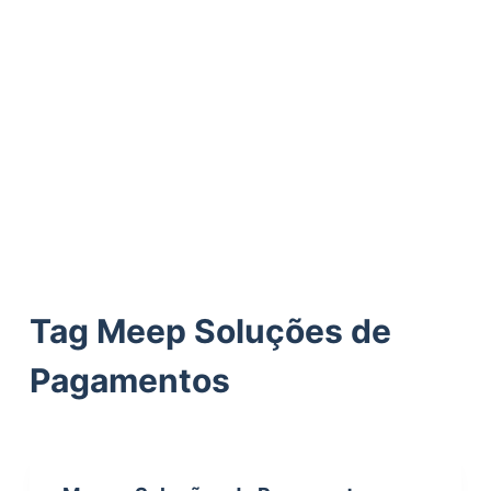
ú
d
o
Tag
Meep Soluções de
Pagamentos