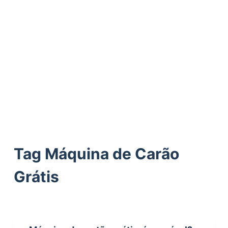
ú
d
o
Tag
Máquina de Carão
Grátis