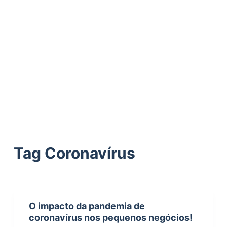
ú
d
o
Tag
Coronavírus
O impacto da pandemia de
coronavírus nos pequenos negócios!