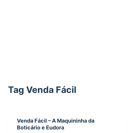
ú
d
o
Tag
Venda Fácil
Venda Fácil – A Maquininha da
Boticário e Eudora