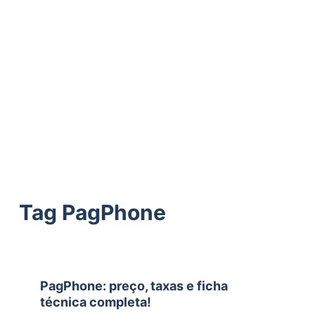
ú
d
o
Tag
PagPhone
PagPhone: preço, taxas e ficha
técnica completa!