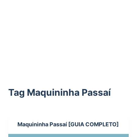
ú
d
o
Tag
Maquininha Passaí
Maquininha Passaí [GUIA COMPLETO]