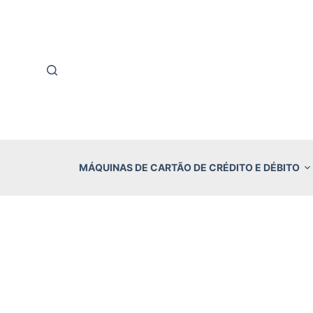
P
u
l
a
r
p
a
r
MÁQUINAS DE CARTÃO DE CRÉDITO E DÉBITO
a
o
c
o
n
t
e
ú