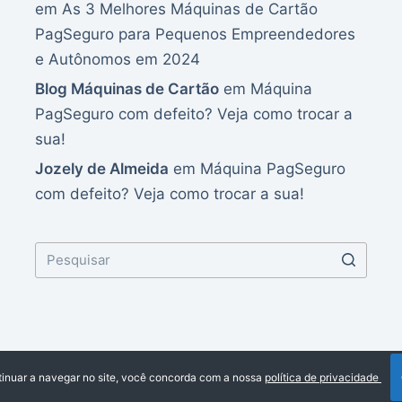
em
As 3 Melhores Máquinas de Cartão
PagSeguro para Pequenos Empreendedores
e Autônomos em 2024
Blog Máquinas de Cartão
em
Máquina
PagSeguro com defeito? Veja como trocar a
sua!
Jozely de Almeida
em
Máquina PagSeguro
com defeito? Veja como trocar a sua!
Desenvolvido por CreativeThemes
tinuar a navegar no site, você concorda com a nossa
política de privacidade