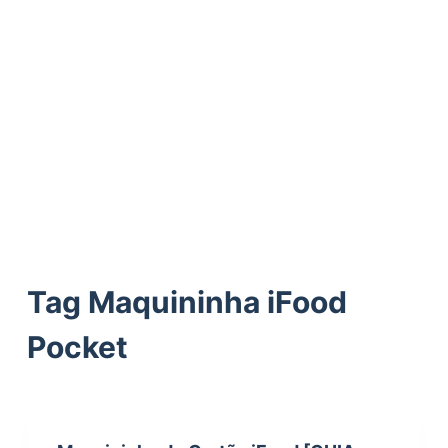
ú
d
o
Tag
Maquininha iFood
Pocket