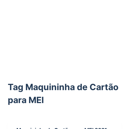
ú
d
o
Tag
Maquininha de Cartão
para MEI