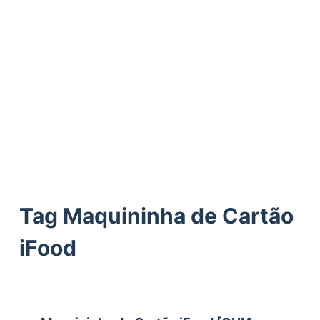
ú
d
o
Tag
Maquininha de Cartão
iFood