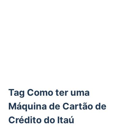
ú
d
o
Tag
Como ter uma
Máquina de Cartão de
Crédito do Itaú