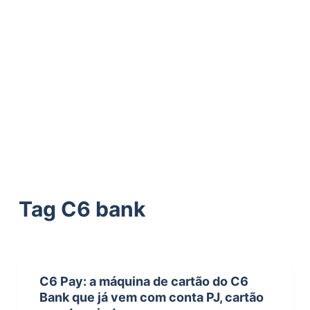
ú
d
o
Tag
C6 bank
C6 Pay: a máquina de cartão do C6
Bank que já vem com conta PJ, cartão