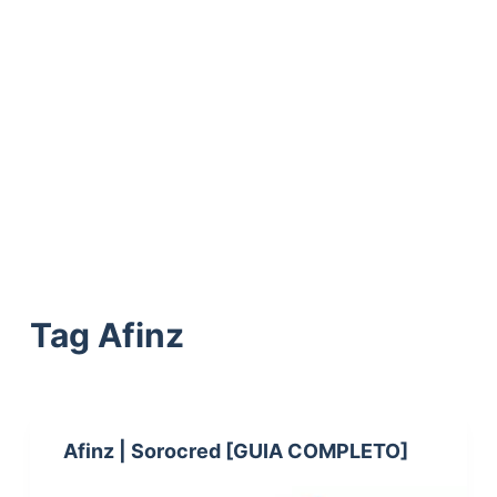
ú
d
o
Tag
Afinz
Afinz | Sorocred [GUIA COMPLETO]